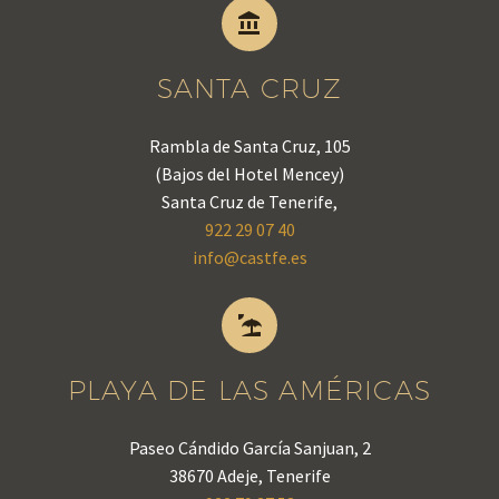


SANTA CRUZ
Rambla de Santa Cruz, 105
(Bajos del Hotel Mencey)
Santa Cruz de Tenerife,
922 29 07 40
info@castfe.es


PLAYA DE LAS AMÉRICAS
Paseo Cándido García Sanjuan, 2
38670 Adeje, Tenerife