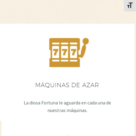
Alter
MÁQUINAS DE AZAR
La diosa Fortuna le aguarda en cada una de
nuestras máquinas.