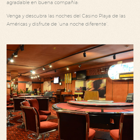
agradable en buena compañía:
Venga y descubra las noches del Casino Playa de las
Américas y disfrute de ”una noche diferente”.