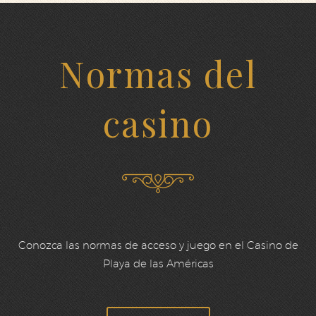
Normas del
casino
Conozca las normas de acceso y juego en el Casino de
Playa de las Américas