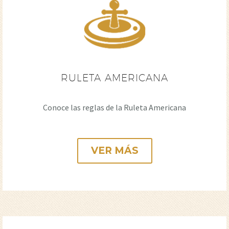
RULETA AMERICANA
Conoce las reglas de la Ruleta Americana
VER MÁS