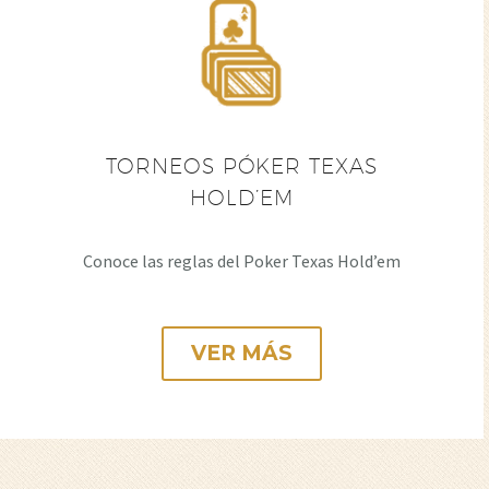
TORNEOS PÓKER TEXAS
HOLD’EM
Conoce las reglas del Poker Texas Hold’em
VER MÁS