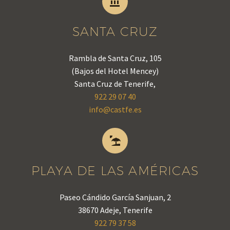


SANTA CRUZ
Rambla de Santa Cruz, 105
(Bajos del Hotel Mencey)
Santa Cruz de Tenerife,
922 29 07 40
info@castfe.es


PLAYA DE LAS AMÉRICAS
Paseo Cándido García Sanjuan, 2
38670 Adeje, Tenerife
922 79 37 58