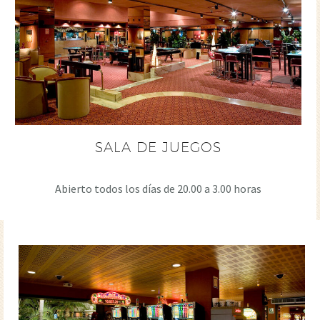
SALA DE JUEGOS
Abierto todos los días de 20.00 a 3.00 horas