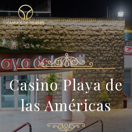
Casino Playa de
las Américas