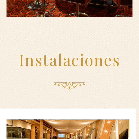
Instalaciones