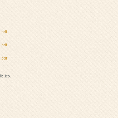
o.pdf
o.pdf
o.pdf
blico.