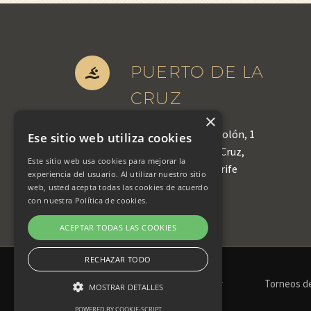
PUERTO DE LA


CRUZ
×
Avenida Cristóbal Colón, 1
Ese sitio web utiliza cookies
38400 Puerto de la Cruz,
Este sitio web usa cookies para mejorar la
Santa Cruz de Tenerife
experiencia del usuario. Al utilizar nuestro sitio
922 36 88 43
web, usted acepta todas las cookies de acuerdo
con nuestra Política de cookies.
info@castfe.es
ACEPTAR TODAS LAS COOKIES
RECHAZAR TODO
© 2026 Casinos de Tenerife | Diseño y
Torneos d
MOSTRAR DETALLES
hospedaje:
Internetísimo.com
POWERED BY COOKIE-SCRIPT