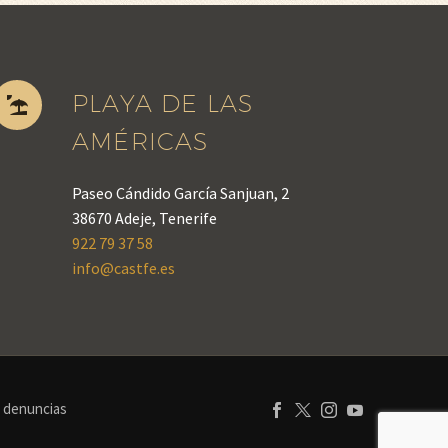
PLAYA DE LAS


AMÉRICAS
Paseo Cándido García Sanjuan, 2
38670 Adeje, Tenerife
922 79 37 58
info@castfe.es
e denuncias