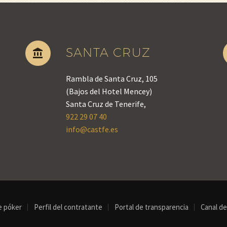
SANTA CRUZ


Rambla de Santa Cruz, 105
(Bajos del Hotel Mencey)
Santa Cruz de Tenerife,
922 29 07 40
info@castfe.es
e póker
Perfil del contratante
Portal de transparencia
Canal d