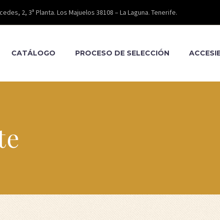
cedes, 2, 3ª Planta. Los Majuelos 38108 – La Laguna. Tenerife.
CATÁLOGO
PROCESO DE SELECCIÓN
ACCESI
te