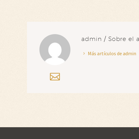
admin
/ Sobre el 
Más artículos de admin