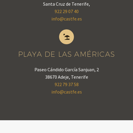
Santa Cruz de Tenerife,
922 29 07 40
info@castfe.es


PLAYA DE LAS AMÉRICAS
Paseo Cándido García Sanjuan, 2
38670 Adeje, Tenerife
922 79 37 58
info@castfe.es