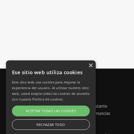
×
Ese sitio web utiliza cookies
Este sitio web usa cookies para mejorar la
experiencia del usuario. Al utilizar nuestro sitio
web, usted acepta todas las cookies de acuerdo
con nuestra Política de cookies.
Torneos de póker
Perfil del contratante
ACEPTAR TODAS LAS COOKIES
Portal de transparencia
Canal de denuncias
RECHAZAR TODO