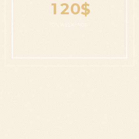
1
2
0
$
ON WEEKENDS