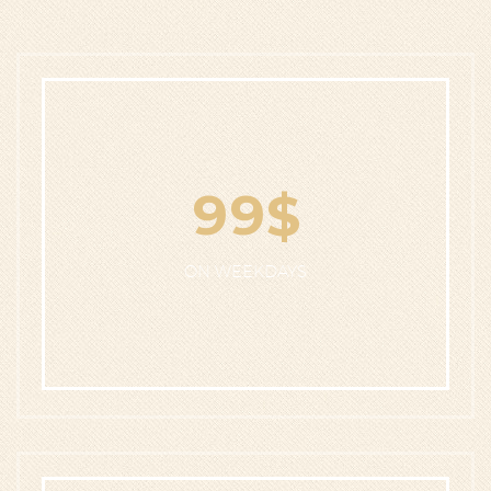
9
9
$
ON WEEKDAYS