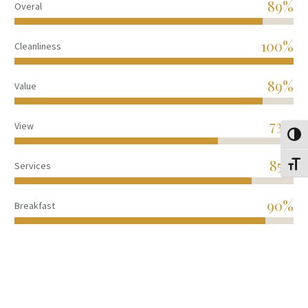
89%
Overal
100%
Cleanliness
89%
Value
73%
View
Alter
85%
Services
Alter
90%
Breakfast