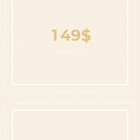
1
4
9
$
ON SPECIAl