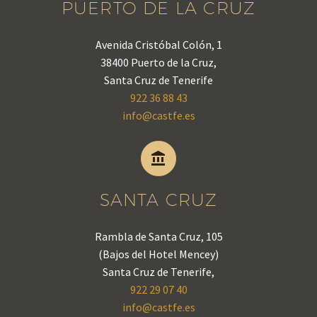
PUERTO DE LA CRUZ
Avenida Cristóbal Colón, 1
38400 Puerto de la Cruz,
Santa Cruz de Tenerife
922 36 88 43
info@castfe.es


SANTA CRUZ
Rambla de Santa Cruz, 105
(Bajos del Hotel Mencey)
Santa Cruz de Tenerife,
922 29 07 40
info@castfe.es