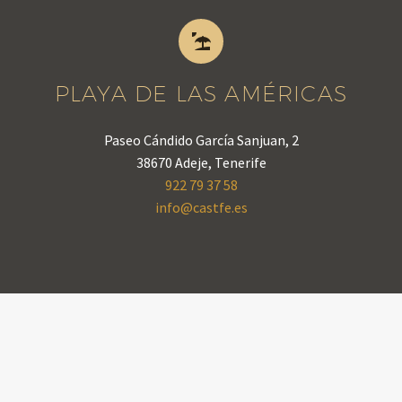


PLAYA DE LAS AMÉRICAS
Paseo Cándido García Sanjuan, 2
38670 Adeje, Tenerife
922 79 37 58
info@castfe.es