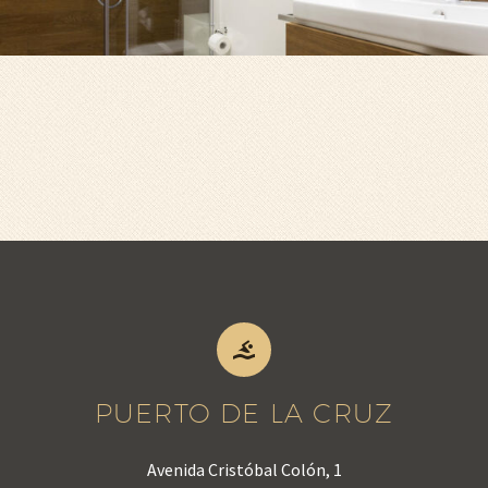


PUERTO DE LA CRUZ
Avenida Cristóbal Colón, 1