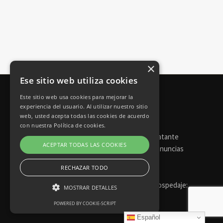
×
Ese sitio web utiliza cookies
Este sitio web usa cookies para mejorar la
experiencia del usuario. Al utilizar nuestro sitio
web, usted acepta todas las cookies de acuerdo
con nuestra Política de cookies.
Torneos de póker
Perfil del contratante
ACEPTAR TODAS LAS COOKIES
Portal de transparencia
Canal de denuncias
RECHAZAR TODO
© 2026 Casinos de Tenerife | Diseño y hospedaje:
MOSTRAR DETALLES
Internetísimo.com
POWERED BY COOKIE-SCRIPT
Español