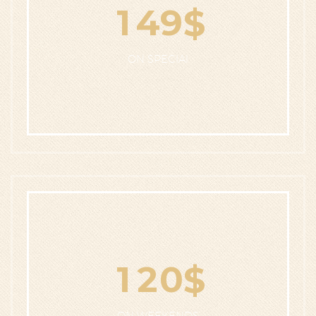
1
4
9
$
ON SPECIAl
1
2
0
$
ON WEEKENDS