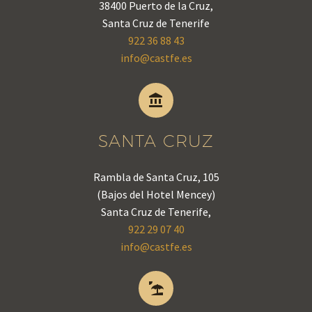
38400 Puerto de la Cruz,
Santa Cruz de Tenerife
922 36 88 43
info@castfe.es


SANTA CRUZ
Rambla de Santa Cruz, 105
(Bajos del Hotel Mencey)
Santa Cruz de Tenerife,
922 29 07 40
info@castfe.es

