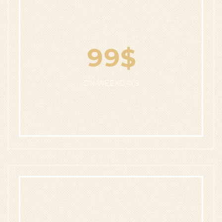
9
9
$
ON WEEKDAYS