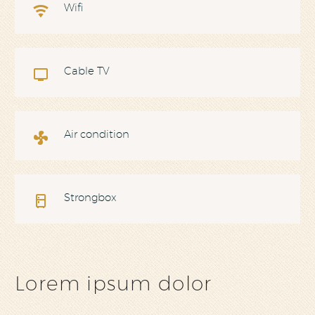
Wifi

Cable TV

Air condition

Strongbox

Lorem ipsum dolor