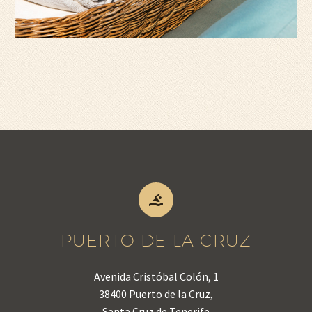


PUERTO DE LA CRUZ
Avenida Cristóbal Colón, 1
38400 Puerto de la Cruz,
Santa Cruz de Tenerife