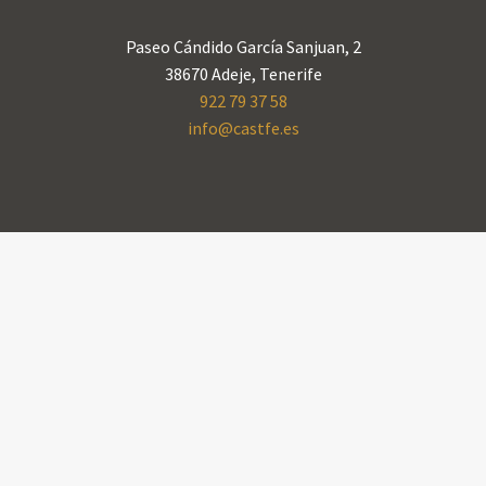
Paseo Cándido García Sanjuan, 2
38670 Adeje, Tenerife
922 79 37 58
info@castfe.es