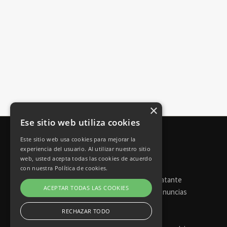
×
Ese sitio web utiliza cookies
Este sitio web usa cookies para mejorar la
experiencia del usuario. Al utilizar nuestro sitio
web, usted acepta todas las cookies de acuerdo
con nuestra Política de cookies.
Torneos de póker
Perfil del contratante
ACEPTAR TODAS LAS COOKIES
Portal de transparencia
Canal de denuncias
RECHAZAR TODO