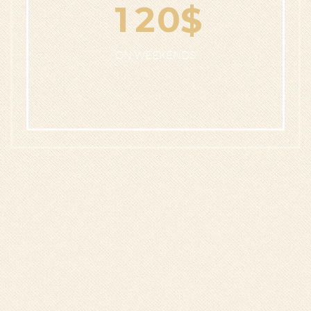
1
2
0
$
ON WEEKENDS