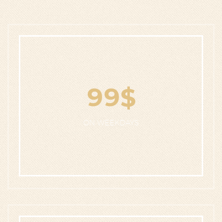
9
9
$
ON WEEKDAYS