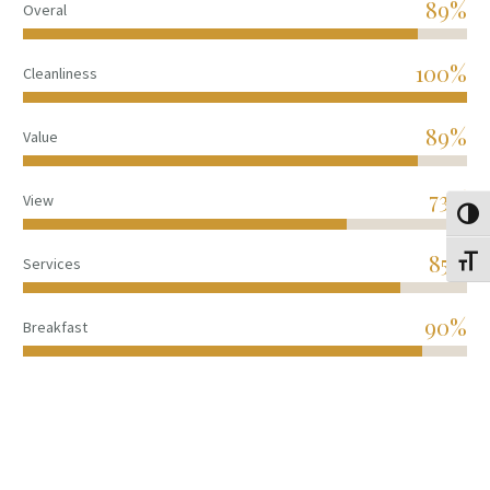
89%
Overal
100%
Cleanliness
89%
Value
73%
View
Alter
85%
Services
Alter
90%
Breakfast