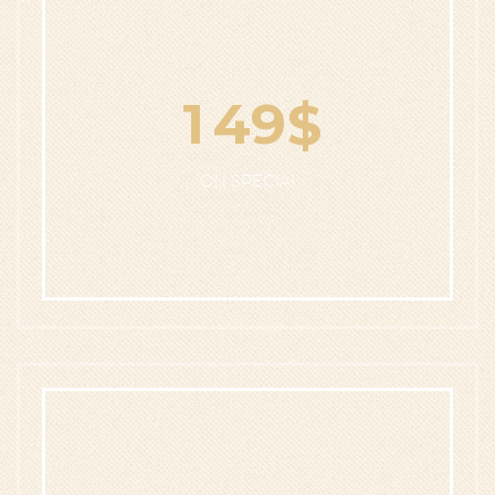
1
4
9
$
ON SPECIAl