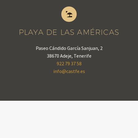


PLAYA DE LAS AMÉRICAS
Paseo Cándido García Sanjuan, 2
38670 Adeje, Tenerife
922 79 37 58
info@castfe.es