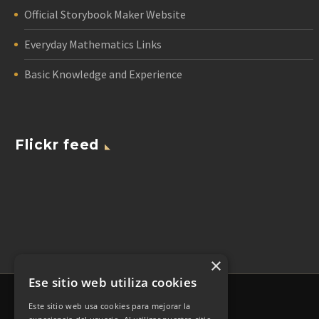
Official Storybook Maker Website
Everyday Mathematics Links
Basic Knowledge and Experience
Flickr feed
×
Ese sitio web utiliza cookies
Este sitio web usa cookies para mejorar la