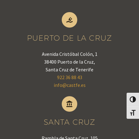


PUERTO DE LA CRUZ
Avenida Cristóbal Colón, 1
38400 Puerto de la Cruz,
Santa Cruz de Tenerife
922 36 88 43
info@castfe.es
Alter


Alter
SANTA CRUZ
Rambla de Santa Cruz, 105