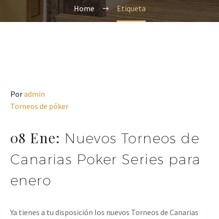
Home
Etiqueta
Por
admin
Torneos de póker
08 Ene:
Nuevos Torneos de
Canarias Poker Series para
enero
Ya tienes a tu disposición los nuevos Torneos de Canarias