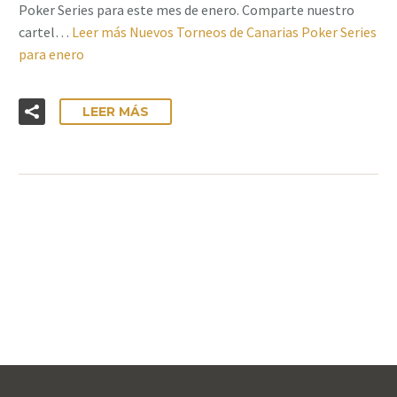
Poker Series para este mes de enero. Comparte nuestro
cartel…
Leer más
Nuevos Torneos de Canarias Poker Series
para enero
LEER MÁS