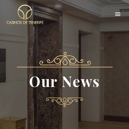
Our News