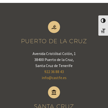
Alter


Alter
PUERTO DE LA CRUZ
Avenida Cristóbal Colón, 1
38400 Puerto de la Cruz,
Santa Cruz de Tenerife
922 36 88 43
info@castfe.es


SANTA CRUZ