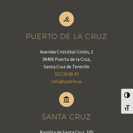


PUERTO DE LA CRUZ
Avenida Cristóbal Colón, 1
38400 Puerto de la Cruz,
Santa Cruz de Tenerife
922 36 88 43
info@castfe.es
Alter


Alter
SANTA CRUZ
Rambla de Santa Cruz, 105