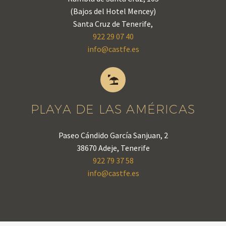
(Bajos del Hotel Mencey)
Santa Cruz de Tenerife,
922 29 07 40
info@castfe.es


PLAYA DE LAS AMÉRICAS
Paseo Cándido García Sanjuan, 2
38670 Adeje, Tenerife
922 79 37 58
info@castfe.es