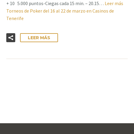
+ 10 5.000 puntos-Ciegas cada 15 min. – 20.15…
Leer más
Torneos de Poker del 16 al 22 de marzo en Casinos de
Tenerife
LEER MÁS