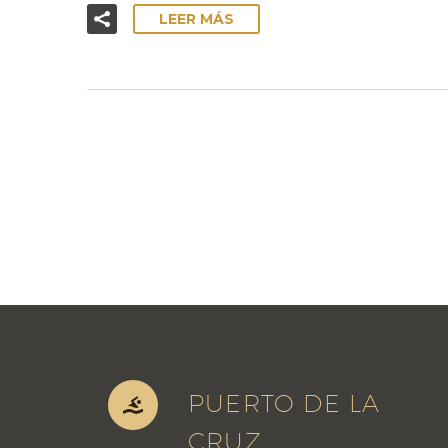
LEER MÁS
PUERTO DE LA


CRUZ