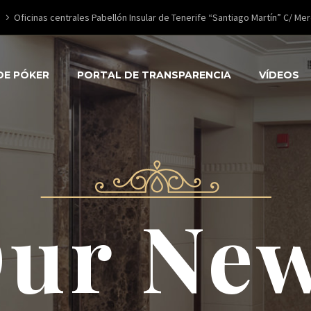
Oficinas centrales Pabellón Insular de Tenerife “Santiago Martín” C/ Mer
DE PÓKER
PORTAL DE TRANSPARENCIA
VÍDEOS
ur Ne