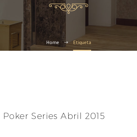
Home
Etiqueta
 Poker Series Abril 2015