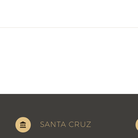
SANTA CRUZ

