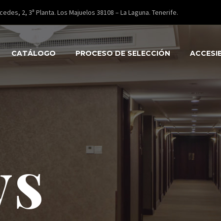
cedes, 2, 3ª Planta. Los Majuelos 38108 – La Laguna. Tenerife.
CATÁLOGO
PROCESO DE SELECCIÓN
ACCESI
ws