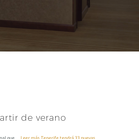
artir de verano
ional que…
Leer más
Tenerife tendrá 33 nuevas