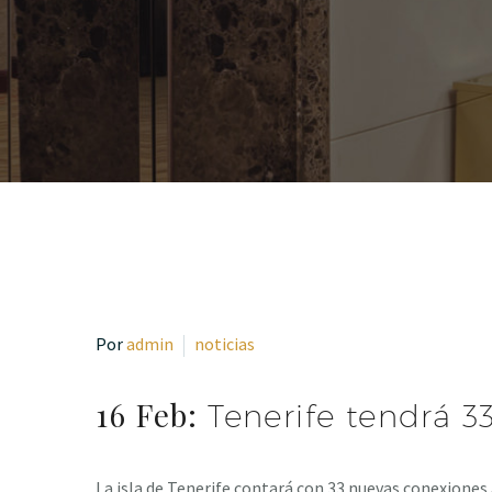
Por
admin
noticias
16 Feb:
Tenerife tendrá 3
La isla de Tenerife contará con 33 nuevas conexiones