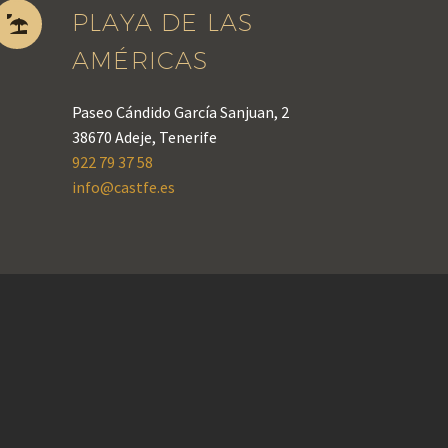
PLAYA DE LAS


AMÉRICAS
Paseo Cándido García Sanjuan, 2
38670 Adeje, Tenerife
922 79 37 58
info@castfe.es