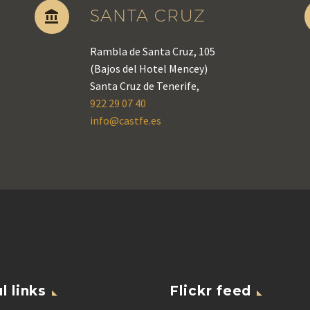
SANTA CRUZ


Rambla de Santa Cruz, 105
(Bajos del Hotel Mencey)
Santa Cruz de Tenerife,
922 29 07 40
info@castfe.es
l links
Flickr feed