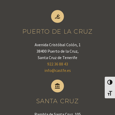


PUERTO DE LA CRUZ
Avenida Cristóbal Colón, 1
38400 Puerto de la Cruz,
Santa Cruz de Tenerife
922 36 88 43
info@castfe.es
Alter


Alter
SANTA CRUZ
Rambla de Santa Cruz, 105