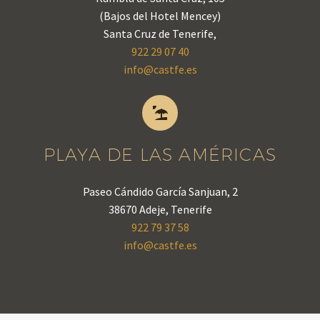
(Bajos del Hotel Mencey)
Santa Cruz de Tenerife,
922 29 07 40
info@castfe.es


PLAYA DE LAS AMÉRICAS
Paseo Cándido García Sanjuan, 2
38670 Adeje, Tenerife
922 79 37 58
info@castfe.es