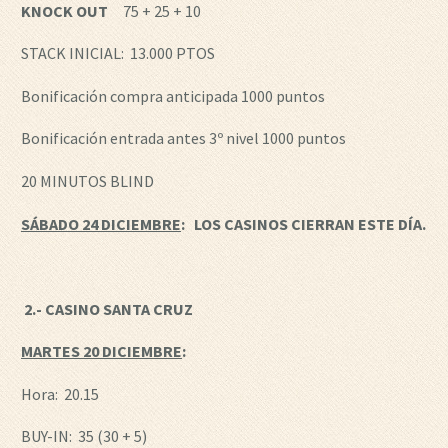
KNOCK OUT
75 + 25 + 10
STACK INICIAL: 13.000 PTOS
Bonificación compra anticipada 1000 puntos
Bonificación entrada antes 3º nivel 1000 puntos
20 MINUTOS BLIND
SÁBADO 24 DICIEMBRE
:
LOS CASINOS CIERRAN ESTE DÍA.
2.- CASINO SANTA CRUZ
MARTES
20 DICIEMBRE
:
Hora: 20.15
BUY-IN: 35 (30 + 5)