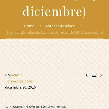
diciembre)
Home
Torneos de póker
Torneos de póker de Casinos de Tenerife (19-25 diciembre)



Por
admin
Torneos de póker
diciembre 20, 2016
1.- CASINO PLAYA DE LAS AMERICAS