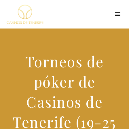
Torneos de
póker de
Casinos de
Tenerife (19-25