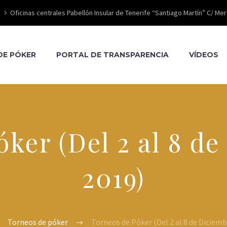
Oficinas centrales Pabellón Insular de Tenerife “Santiago Martín” C/ Mer
DE PÓKER
PORTAL DE TRANSPARENCIA
VÍDEOS
ker (Del 2 al 8 d
2019)
Torneos de póker
Torneos de Póker (Del 2 al 8 de Diciemb