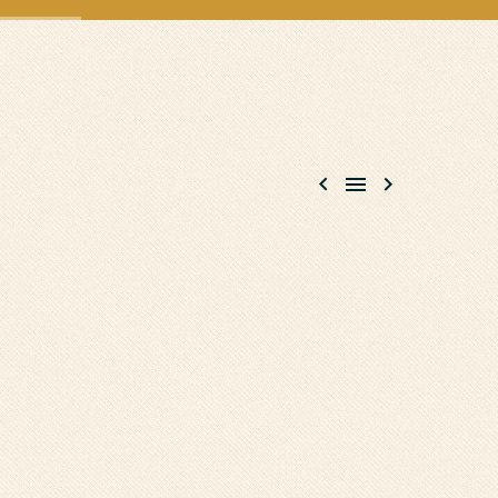


