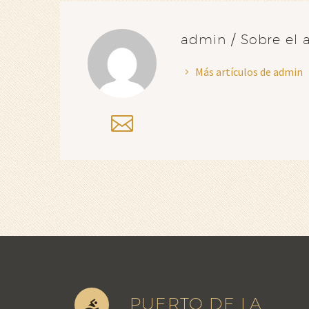
admin
/ Sobre el 
Más artículos de admin
PUERTO DE LA

