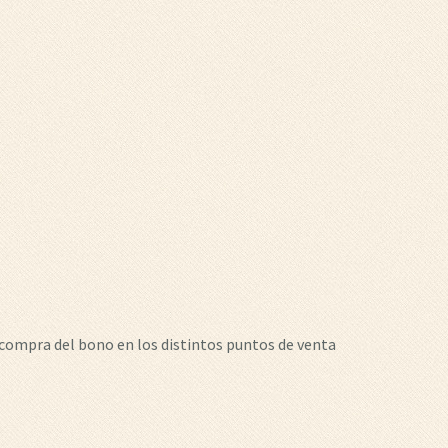
 compra del bono en los distintos puntos de venta