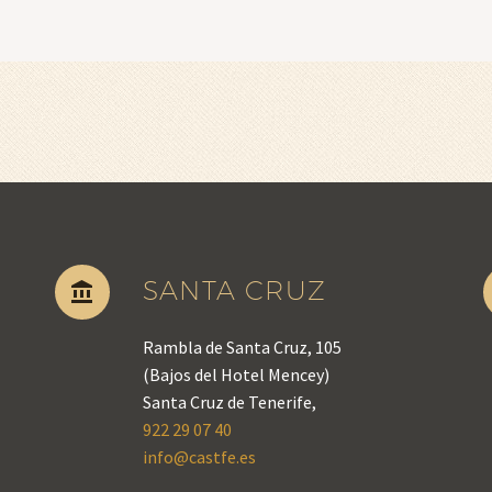
SANTA CRUZ


Rambla de Santa Cruz, 105
(Bajos del Hotel Mencey)
Santa Cruz de Tenerife,
922 29 07 40
info@castfe.es