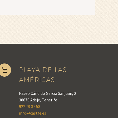
PLAYA DE LAS


AMÉRICAS
Paseo Cándido García Sanjuan, 2
38670 Adeje, Tenerife
922 79 37 58
info@castfe.es