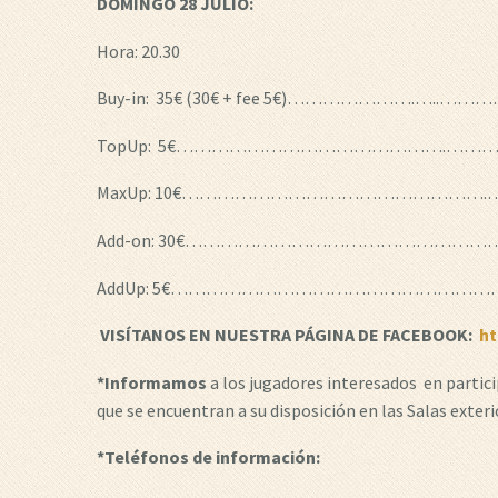
DOMINGO 28 JULIO
:
Hora: 20.30
Buy-in: 35€ (30€ + fee 5€)………………….…..………….
TopUp: 5€……………………………………….………..…
MaxUp: 10€…………………………………………….……
Add-on: 30€…………………………………………………..…
AddUp: 5€………………………………………………………
VISÍTANOS EN NUESTRA PÁGINA DE FACEBOOK:
ht
*Informamos
a los jugadores interesados en partic
que se encuentran a su disposición en las Salas exteri
*Teléfonos de información: