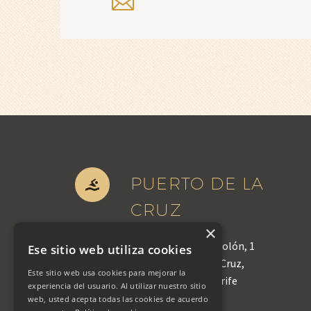
PUERTO DE LA


CRUZ
×
Avenida Cristóbal Colón, 1
Ese sitio web utiliza cookies
38400 Puerto de la Cruz,
Este sitio web usa cookies para mejorar la
Santa Cruz de Tenerife
experiencia del usuario. Al utilizar nuestro sitio
922 36 88 43
web, usted acepta todas las cookies de acuerdo