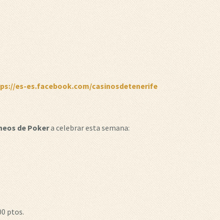
tps://es-es.facebook.com/casinosdetenerife
neos de Poker
a celebrar esta semana:
0 ptos.