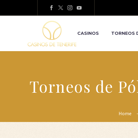
CASINOS
TORNEOS 
Torneos de Pók
Home