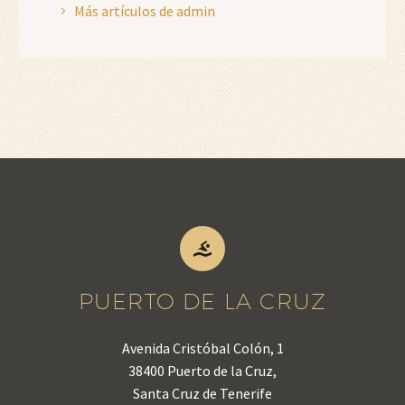
Más artículos de admin


PUERTO DE LA CRUZ
Avenida Cristóbal Colón, 1
38400 Puerto de la Cruz,
Santa Cruz de Tenerife