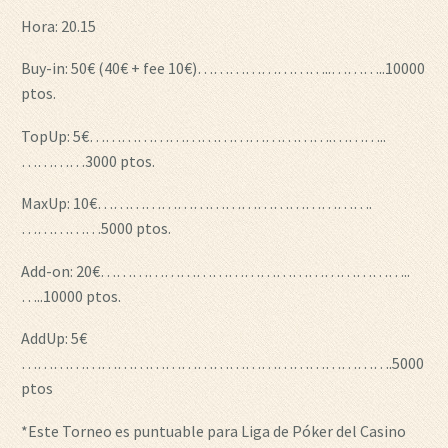
Hora: 20.15
Buy-in: 50€ (40€ + fee 10€)……………………..………..10000
ptos.
TopUp: 5€……………………………………….………..
…………3000 ptos.
MaxUp: 10€…………………………………………….
……………5000 ptos.
Add-on: 20€…………………………………………………..
…..10000 ptos.
AddUp: 5€
…………………………………………………………….5000
ptos
*Este Torneo es puntuable para Liga de Póker del Casino