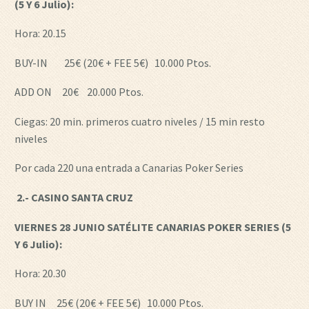
(
5 Y 6 Julio
):
Hora: 20.15
BUY-IN 25€ (20€ + FEE 5€) 10.000 Ptos.
ADD ON 20€ 20.000 Ptos.
Ciegas: 20 min. primeros cuatro niveles / 15 min resto
niveles
Por cada 220 una entrada a Canarias Poker Series
2
.- CASINO
SANTA CRUZ
VIERNES
28 JUNIO
SATÉLITE
CANARIAS POKER SERIES
(
5
Y 6 Julio):
Hora: 20.30
BUY IN 25€ (20€ + FEE 5€) 10.000 Ptos.