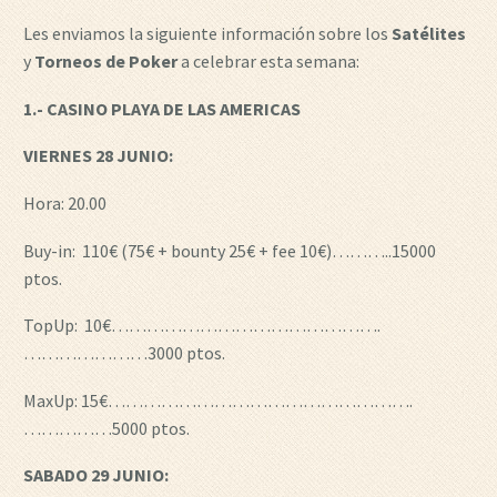
Les enviamos la siguiente información sobre los
Satélites
y
Torneos de Poker
a celebrar esta semana:
1.- CASINO PLAYA DE LAS AMERICAS
VIERNES 28 JUNIO:
Hora: 20.00
Buy-in: 110€ (75€ + bounty 25€ + fee 10€)………..15000
ptos.
TopUp: 10€……………………………………….
…………………3000 ptos.
MaxUp: 15€…………………………………………….
……………5000 ptos.
SABADO 29 JUNIO
: