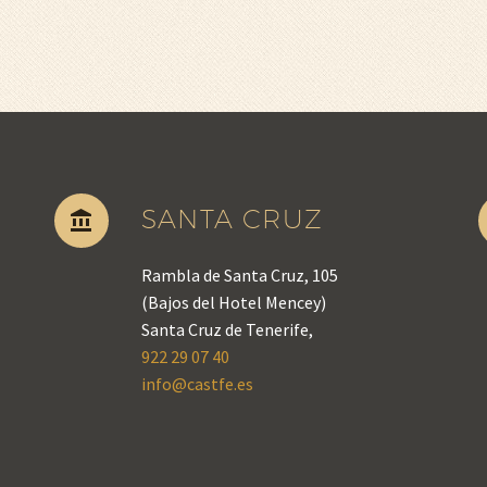
SANTA CRUZ


Rambla de Santa Cruz, 105
(Bajos del Hotel Mencey)
Santa Cruz de Tenerife,
922 29 07 40
info@castfe.es