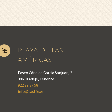
PLAYA DE LAS


AMÉRICAS
Paseo Cándido García Sanjuan, 2
38670 Adeje, Tenerife
922 79 37 58
info@castfe.es