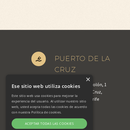
PUERTO DE LA


CRUZ
×
Avenida Cristóbal Colón, 1
Ese sitio web utiliza cookies
38400 Puerto de la Cruz,
Este sitio web usa cookies para mejorar la
Santa Cruz de Tenerife
experiencia del usuario. Al utilizar nuestro sitio
922 36 88 43
web, usted acepta todas las cookies de acuerdo
con nuestra Política de cookies.
info@castfe.es
ACEPTAR TODAS LAS COOKIES