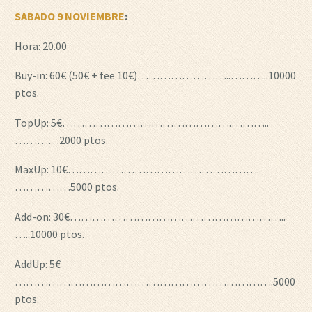
SABADO 9 NOVIEMBRE
:
Hora: 20.00
Buy-in: 60€ (50€ + fee 10€)……………………..………..10000
ptos.
TopUp: 5€……………………………………….………..
…………2000 ptos.
MaxUp: 10€…………………………………………….
……………5000 ptos.
Add-on: 30€…………………………………………………..
…..10000 ptos.
AddUp: 5€
…………………………………………………………….5000
ptos.