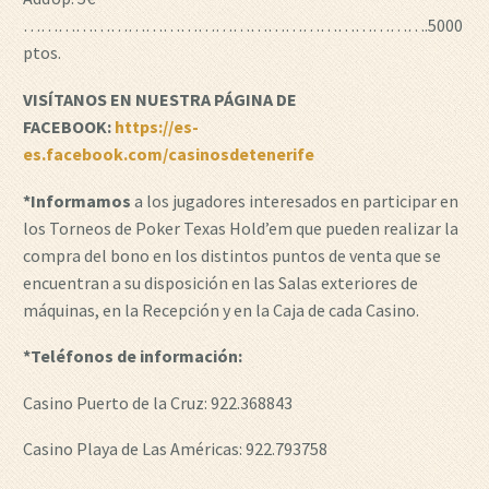
…………………………………………………………….5000
ptos.
VISÍTANOS EN NUESTRA PÁGINA DE
FACEBOOK:
https://es-
es.facebook.com/casinosdetenerife
*Informamos
a los jugadores interesados en participar en
los Torneos de Poker Texas Hold’em que pueden realizar la
compra del bono en los distintos puntos de venta que se
encuentran a su disposición en las Salas exteriores de
máquinas, en la Recepción y en la Caja de cada Casino.
*Teléfonos de información:
Casino Puerto de la Cruz: 922.368843
Casino Playa de Las Américas: 922.793758