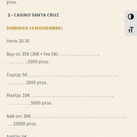
ptos.
2
.- CASINO
SANTA CRUZ
Alter
DOMINGO 10 NOVIEMBRE
:
Alter
Hora: 20.30
Buy-in: 35€ (30€ + fee 5€)………………….…..
…………..5000 ptos.
TopUp: 5€……………………………………….………..
…………2000 ptos.
MaxUp: 10€…………………………………………….
……………5000 ptos.
Add-on: 30€…………………………………………………..
…..10000 ptos.
AddUp: 5€