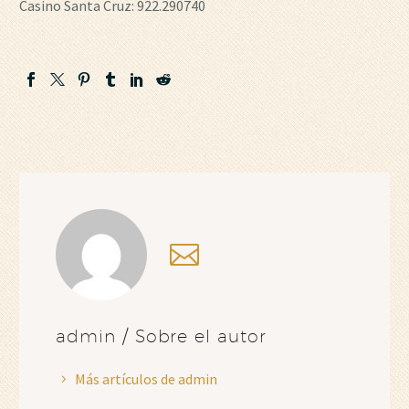
Casino Santa Cruz: 922.290740
admin
/ Sobre el autor
Más artículos de admin