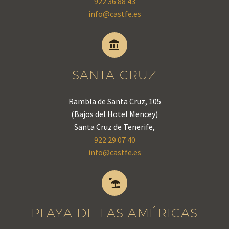
922 36 88 43
info@castfe.es


SANTA CRUZ
Rambla de Santa Cruz, 105
(Bajos del Hotel Mencey)
Santa Cruz de Tenerife,
922 29 07 40
info@castfe.es


PLAYA DE LAS AMÉRICAS