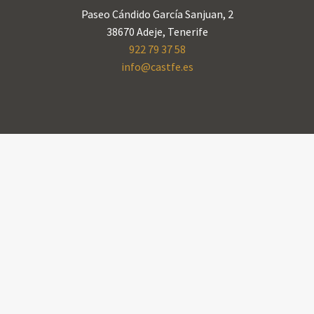
Paseo Cándido García Sanjuan, 2
38670 Adeje, Tenerife
922 79 37 58
info@castfe.es