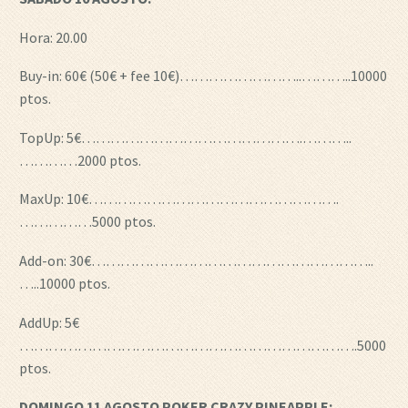
Hora: 20.00
Buy-in: 60€ (50€ + fee 10€)……………………..………..10000
ptos.
TopUp: 5€……………………………………….………..
…………2000 ptos.
MaxUp: 10€…………………………………………….
……………5000 ptos.
Add-on: 30€…………………………………………………..
…..10000 ptos.
AddUp: 5€
…………………………………………………………….5000
ptos.
DOMINGO 11 AGOSTO POKER CRAZY PINEAPPLE
: