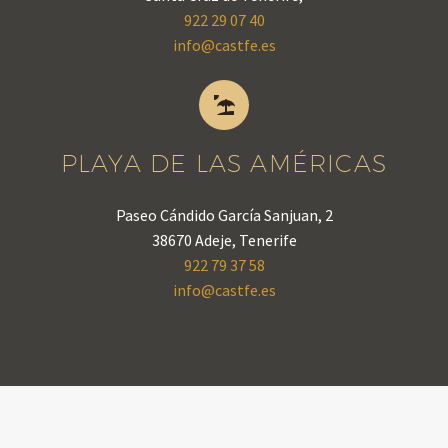
922 29 07 40
info@castfe.es


PLAYA DE LAS AMÉRICAS
Paseo Cándido García Sanjuan, 2
38670 Adeje, Tenerife
922 79 37 58
info@castfe.es