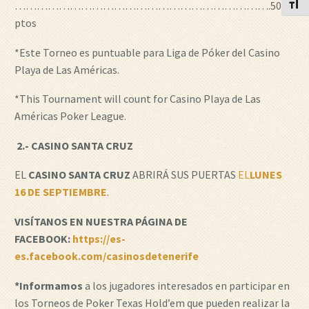
Alter
…………………………………………………………….5000
ptos
*Este Torneo es puntuable para Liga de Póker del Casino
Playa de Las Américas.
*This Tournament will count for Casino Playa de Las
Américas Poker League.
2
.- CASINO
SANTA CRUZ
EL
CASINO SANTA CRUZ
ABRIRÁ SUS PUERTAS
EL
LUNES
16 DE SEPTIEMBRE
.
VISÍTANOS EN NUESTRA PÁGINA DE
FACEBOOK:
https://es-
es.facebook.com/casinosdetenerife
*Informamos
a los jugadores interesados en participar en
los Torneos de Poker Texas Hold’em que pueden realizar la