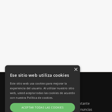
×
Ese sitio web utiliza cookies
Este sitio web usa cookies para mejorar la
experiencia del usuario. Al utilizar nuestro sitio
web, usted acepta todas las cookies de acuerdo
con nuestra Política de cookies.
Torneos de póker
Perfil del contratante
ACEPTAR TODAS LAS COOKIES
Portal de transparencia
Canal de denuncias