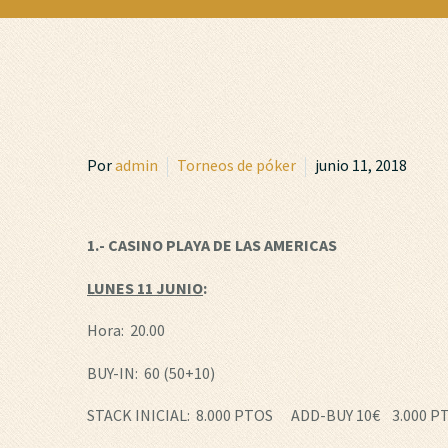
Por
admin
Torneos de póker
junio 11, 2018
1.- CASINO PLAYA DE LAS AMERICAS
LUNES 11 JUNIO
:
Hora: 20.00
BUY-IN: 60 (50+10)
STACK INICIAL: 8.000 PTOS ADD-BUY 10€ 3.000 P