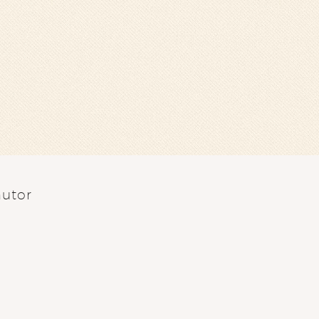
autor