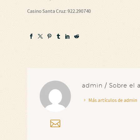
Casino Santa Cruz: 922.290740
admin
/ Sobre el 
Más artículos de admin