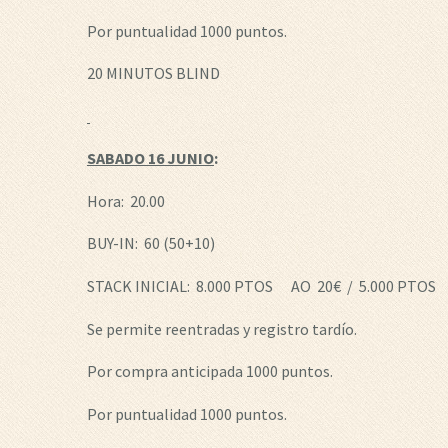
Por puntualidad 1000 puntos.
20 MINUTOS BLIND
SABADO 16 JUNIO
:
Hora: 20.00
BUY-IN: 60 (50+10)
STACK INICIAL: 8.000 PTOS AO 20€ / 5.000 PTOS
Se permite reentradas y registro tardío.
Por compra anticipada 1000 puntos.
Por puntualidad 1000 puntos.