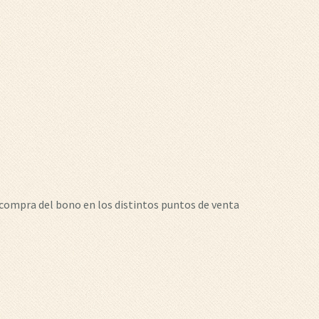
 compra del bono en los distintos puntos de venta