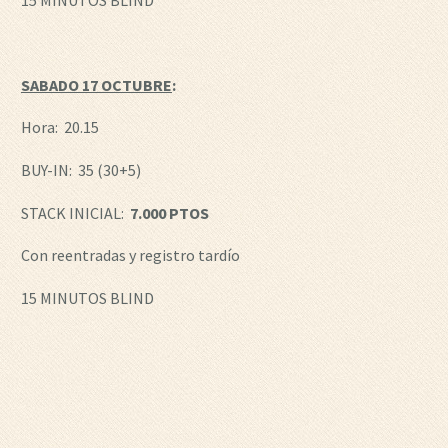
SABADO 17 OCTUBRE
:
Hora: 20.15
BUY-IN: 35 (30+5)
STACK INICIAL:
7.000 PTOS
Con reentradas y registro tardío
15 MINUTOS BLIND