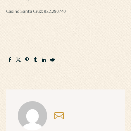
Casino Santa Cruz: 922.290740