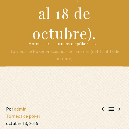
al 18 de
octubre).
Home
Torneos de póker
Torneos de Poker en Casinos de Tenerife (del 12 al 18 de
octubre).



Por
admin
Torneos de póker
octubre 13, 2015