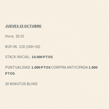
JUEVES 15 OCTUBRE
:
Hora: 20.15
BUY-IN: 110 (100+10)
STACK INICIAL:
10.000 PTOS
PUNTUALIDAD:
1.000 PTOS
COMPRA ANTICIPADA
1.000
PTOS
20 MINUTOS BLIND