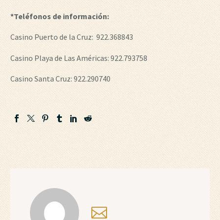
*Teléfonos de información:
Casino Puerto de la Cruz: 922.368843
Casino Playa de Las Américas: 922.793758
Casino Santa Cruz: 922.290740