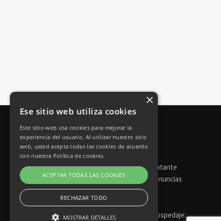
×
Ese sitio web utiliza cookies
Este sitio web usa cookies para mejorar la
experiencia del usuario. Al utilizar nuestro sitio
web, usted acepta todas las cookies de acuerdo
con nuestra Política de cookies.
Torneos de póker
Perfil del contratante
ACEPTAR TODAS LAS COOKIES
Portal de transparencia
Canal de denuncias
RECHAZAR TODO
© 2026 Casinos de Tenerife | Diseño y hospedaje:
MOSTRAR DETALLES