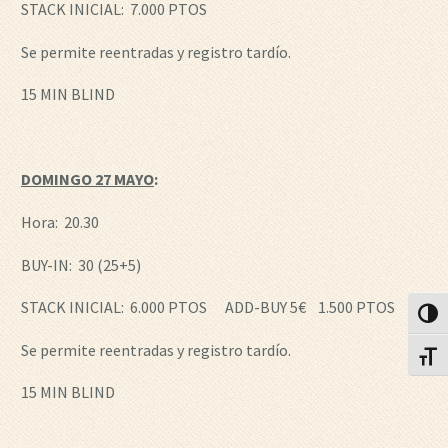
STACK INICIAL: 7.000 PTOS
Se permite reentradas y registro tardío.
15 MIN BLIND
DOMINGO 27 MAYO
:
Hora: 20.30
BUY-IN: 30 (25+5)
STACK INICIAL: 6.000 PTOS ADD-BUY 5€ 1.500 PTOS
Alter
Se permite reentradas y registro tardío.
Alter
15 MIN BLIND