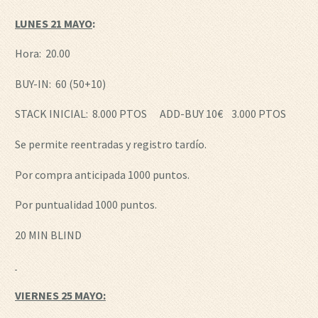
LUNES 21 MAYO
:
Hora: 20.00
BUY-IN: 60 (50+10)
STACK INICIAL: 8.000 PTOS ADD-BUY 10€ 3.000 PTOS
Se permite reentradas y registro tardío.
Por compra anticipada 1000 puntos.
Por puntualidad 1000 puntos.
20 MIN BLIND
VIERNES 25 MAYO: