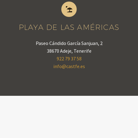


PLAYA DE LAS AMÉRICAS
Paseo Cándido García Sanjuan, 2
38670 Adeje, Tenerife
922 79 37 58
info@castfe.es