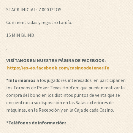
STACK INICIAL: 7.000 PTOS
Con reentradas y registro tardío.
15 MIN BLIND
VISÍTANOS EN NUESTRA PÁGINA DE FACEBOOK
:
https://es-es.facebook.com/
casinosdetenerife
*Informamos
a los jugadores interesados en participar en
los Torneos de Poker Texas Hold’em que pueden realizar la
compra del bono en los distintos puntos de venta que se
encuentran a su disposición en las Salas exteriores de
máquinas, en la Recepción y en la Caja de cada Casino.
*Teléfonos de información: