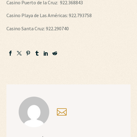
Casino Puerto de la Cruz: 922.368843
Casino Playa de Las Américas: 922.793758
Casino Santa Cruz: 922.290740