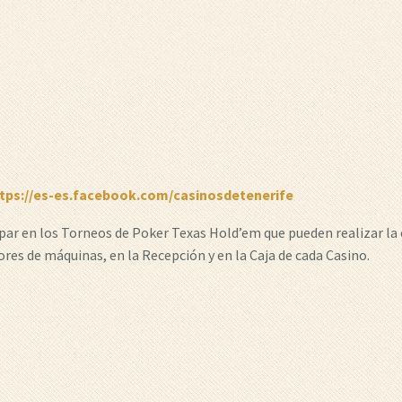
tps://es-es.facebook.com/casinosdetenerife
ipar en los Torneos de Poker Texas Hold’em que pueden realizar la
ores de máquinas, en la Recepción y en la Caja de cada Casino.