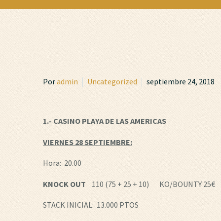
Por
admin
Uncategorized
septiembre 24, 2018
1.- CASINO PLAYA DE LAS AMERICAS
VIERNES 28 SEPTIEMBRE:
Hora: 20.00
KNOCK OUT
110 (75 + 25 + 10) KO/BOUNTY 25€
STACK INICIAL: 13.000 PTOS