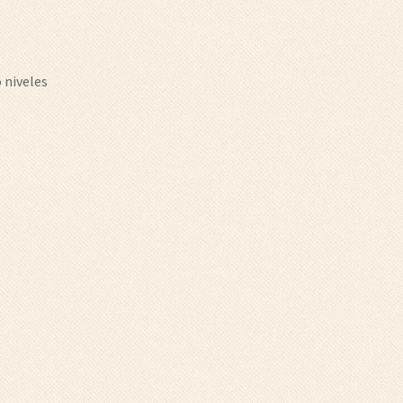
o niveles