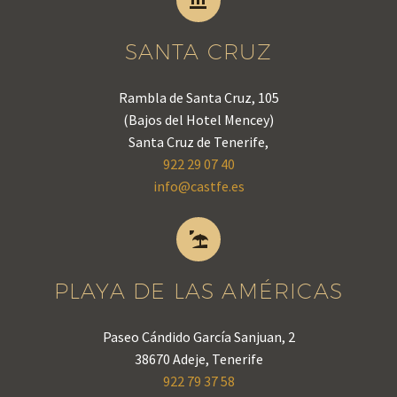
SANTA CRUZ
Rambla de Santa Cruz, 105
(Bajos del Hotel Mencey)
Santa Cruz de Tenerife,
922 29 07 40
info@castfe.es


PLAYA DE LAS AMÉRICAS
Paseo Cándido García Sanjuan, 2
38670 Adeje, Tenerife
922 79 37 58