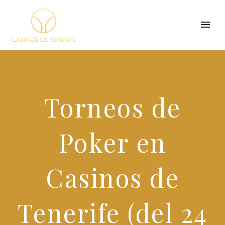
Torneos de
Poker en
Casinos de
Tenerife (del 24