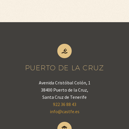


PUERTO DE LA CRUZ
Avenida Cristóbal Colón, 1
38400 Puerto de la Cruz,
Santa Cruz de Tenerife
922 36 88 43
info@castfe.es

