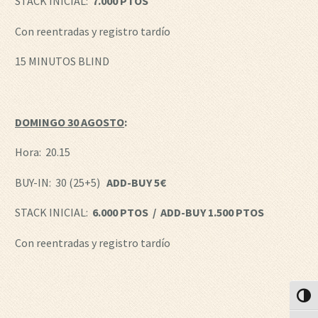
STACK INICIAL:
7.000 PTOS
Con reentradas y registro tardío
15 MINUTOS BLIND
DOMINGO 30 AGOSTO
:
Hora: 20.15
BUY-IN: 30 (25+5)
ADD-BUY 5€
STACK INICIAL:
6.000 PTOS / ADD-BUY 1.500 PTOS
Con reentradas y registro tardío
Alter