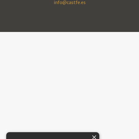
info@castfe.es
×