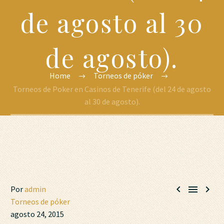
de agosto al 30
de agosto).
Home
Torneos de póker
Torneos de Poker en Casinos de Tenerife (del 24 de agosto
al 30 de agosto).



Por
admin
Torneos de póker
agosto 24, 2015