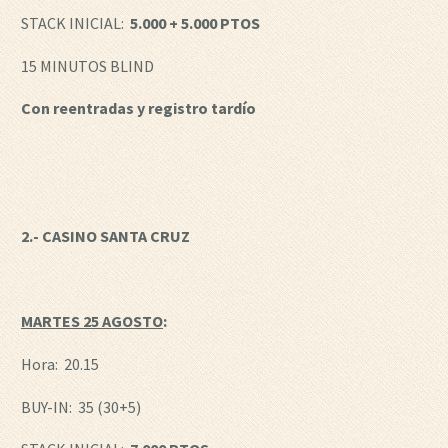
STACK INICIAL:
5.000 + 5.000 PTOS
15 MINUTOS BLIND
Con reentradas y registro tardío
2.- CASINO SANTA CRUZ
MARTES 25 AGOSTO
:
Hora: 20.15
BUY-IN: 35 (30+5)