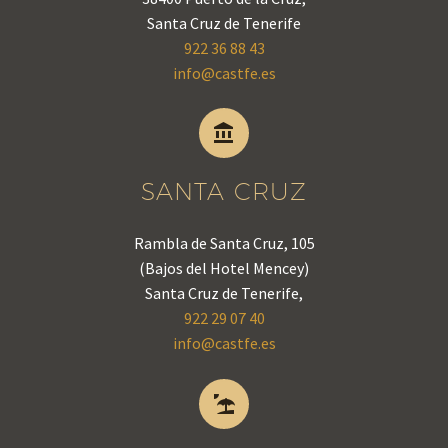
Santa Cruz de Tenerife
922 36 88 43
info@castfe.es


SANTA CRUZ
Rambla de Santa Cruz, 105
(Bajos del Hotel Mencey)
Santa Cruz de Tenerife,
922 29 07 40
info@castfe.es

