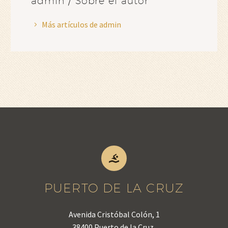
admin
/ Sobre el autor
Más artículos de admin


PUERTO DE LA CRUZ
Avenida Cristóbal Colón, 1
38400 Puerto de la Cruz,