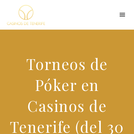
Torneos de
Póker en
Casinos de
Tenerife (del 30