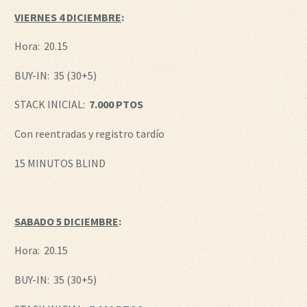
VIERNES 4 DICIEMBRE
:
Hora: 20.15
BUY-IN: 35 (30+5)
STACK INICIAL:
7.000 PTOS
Con reentradas y registro tardío
15 MINUTOS BLIND
SABADO 5 DICIEMBRE
:
Hora: 20.15
BUY-IN: 35 (30+5)