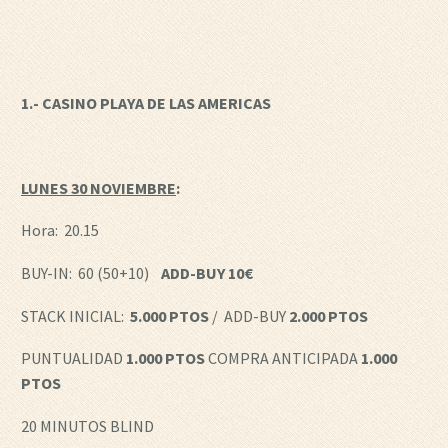
1.- CASINO PLAYA DE LAS AMERICAS
LUNES 30 NOVIEMBRE
:
Hora: 20.15
BUY-IN: 60 (50+10)
ADD-BUY 10€
STACK INICIAL:
5.000 PTOS
/ ADD-BUY
2.000 PTOS
PUNTUALIDAD
1.000 PTOS
COMPRA ANTICIPADA
1.000
PTOS
20 MINUTOS BLIND