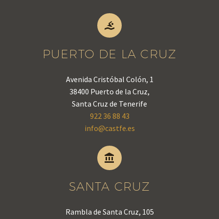


PUERTO DE LA CRUZ
Avenida Cristóbal Colón, 1
38400 Puerto de la Cruz,
Santa Cruz de Tenerife
922 36 88 43
info@castfe.es


SANTA CRUZ
Rambla de Santa Cruz, 105