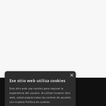
×
Ese sitio web utiliza cookies
Este sitio web usa cookies para mejorar la
experiencia del usuario. Al utilizar nuestro sitio
web, usted acepta todas las cookies de acuerdo
con nuestra Política de cookies.