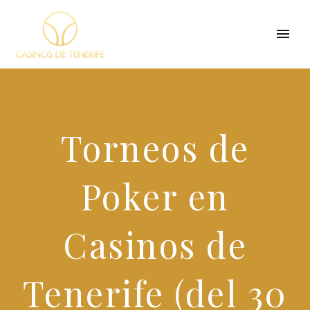
Torneos de
Poker en
Casinos de
Tenerife (del 30