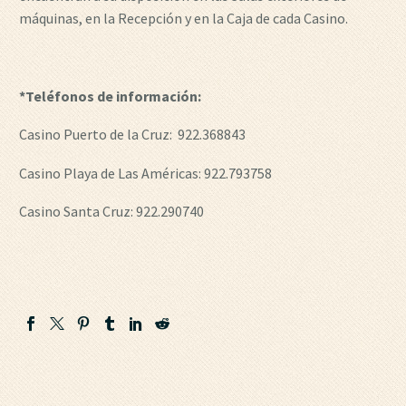
máquinas, en la Recepción y en la Caja de cada Casino.
*Teléfonos de información:
Casino Puerto de la Cruz: 922.368843
Casino Playa de Las Américas: 922.793758
Casino Santa Cruz: 922.290740