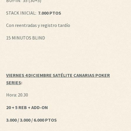
BUY-IN: 35 (30+5)
STACK INICIAL:
7.000 PTOS
Con reentradas y registro tardío
15 MINUTOS BLIND
VIERNES 4 DICIEMBRE SATÉLITE CANARIAS POKER
SERIES
:
Hora: 20.30
20 + 5 REB + ADD-ON
3.000 / 3.000 / 6.000 PTOS