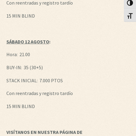
Con reentradas y registro tardío
Alter
15 MIN BLIND
Alter
SÁBADO 12 AGOSTO
:
Hora: 21.00
BUY-IN: 35 (30+5)
STACK INICIAL: 7.000 PTOS
Con reentradas y registro tardío
15 MIN BLIND
VISÍTANOS EN NUESTRA PÁGINA DE