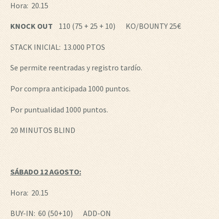
Hora: 20.15
KNOCK OUT
110 (75 + 25 + 10) KO/BOUNTY 25€
STACK INICIAL: 13.000 PTOS
Se permite reentradas y registro tardío.
Por compra anticipada 1000 puntos.
Por puntualidad 1000 puntos.
20 MINUTOS BLIND
SÁBADO 12 AGOSTO:
Hora: 20.15
BUY-IN: 60 (50+10) ADD-ON