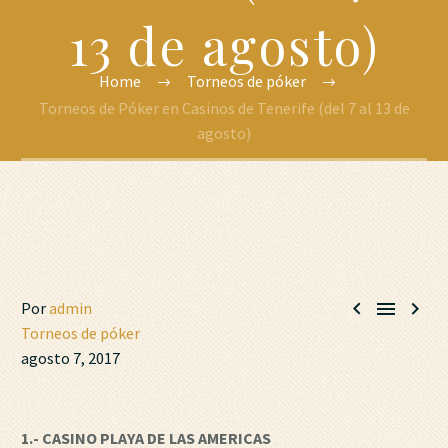
13 de agosto)
Home
Torneos de póker
Torneos de Póker en Casinos de Tenerife (del 7 al 13 de
agosto)



Por
admin
Torneos de póker
agosto 7, 2017
1.- CASINO PLAYA DE LAS AMERICAS