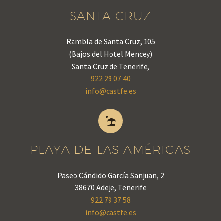
SANTA CRUZ
Rambla de Santa Cruz, 105
(Bajos del Hotel Mencey)
Santa Cruz de Tenerife,
922 29 07 40
info@castfe.es


PLAYA DE LAS AMÉRICAS
Paseo Cándido García Sanjuan, 2
38670 Adeje, Tenerife
922 79 37 58
info@castfe.es