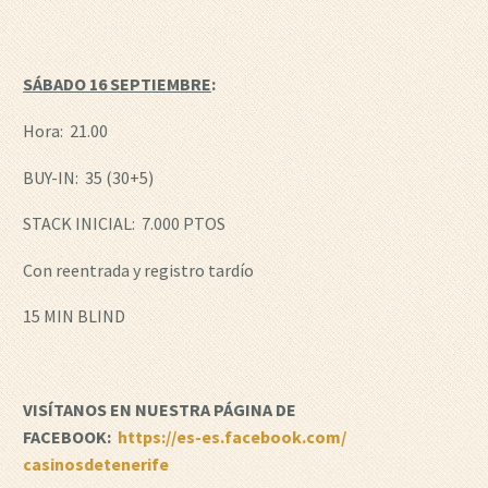
SÁBADO 16 SEPTIEMBRE
:
Hora: 21.00
BUY-IN: 35 (30+5)
STACK INICIAL: 7.000 PTOS
Con reentrada y registro tardío
15 MIN BLIND
VISÍTANOS EN NUESTRA PÁGINA DE
FACEBOOK:
https://es-es.facebook.com/
casinosdetenerife