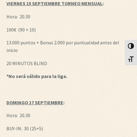
VIERNES 15 SEPTIEMBRE TORNEO MENSUAL
:
Hora: 20.30
100€ (90 + 10)
13.000 puntos + Bonus 2.000 por puntualidad antes del
Alter
inicio
Alter
20 MINUTOS BLIND
*No será válido para la liga.
DOMINGO 17 SEPTIEMBRE
:
Hora: 20.30
BUY-IN: 30 (25+5)