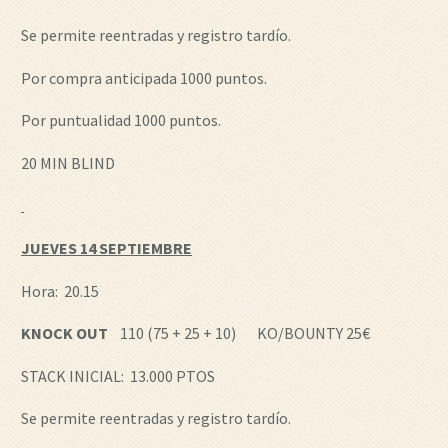
Se permite reentradas y registro tardío.
Por compra anticipada 1000 puntos.
Por puntualidad 1000 puntos.
20 MIN BLIND
JUEVES 14 SEPTIEMBRE
Hora: 20.15
KNOCK OUT
110 (75 + 25 + 10) KO/BOUNTY 25€
STACK INICIAL: 13.000 PTOS
Se permite reentradas y registro tardío.