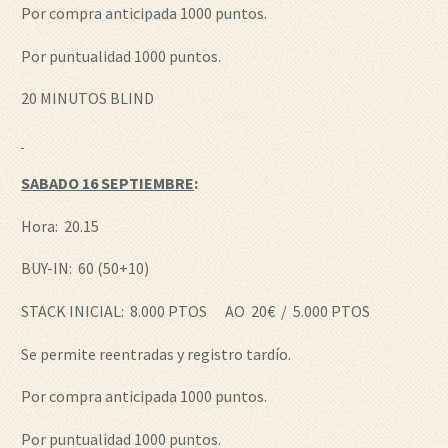
Por compra anticipada 1000 puntos.
Por puntualidad 1000 puntos.
20 MINUTOS BLIND
SABADO 16 SEPTIEMBRE
:
Hora: 20.15
BUY-IN: 60 (50+10)
STACK INICIAL: 8.000 PTOS AO 20€ / 5.000 PTOS
Se permite reentradas y registro tardío.
Por compra anticipada 1000 puntos.
Por puntualidad 1000 puntos.