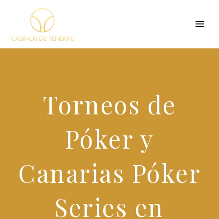
Torneos de
Póker y
Canarias Póker
Series en