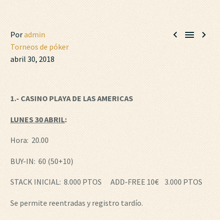



Por
admin
Torneos de póker
abril 30, 2018
1.- CASINO PLAYA DE LAS AMERICAS
LUNES 30 ABRIL
:
Hora: 20.00
BUY-IN: 60 (50+10)
STACK INICIAL: 8.000 PTOS ADD-FREE 10€ 3.000 PTOS
Se permite reentradas y registro tardío.