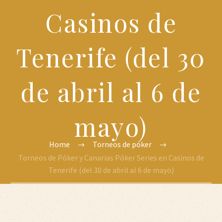
Casinos de
Tenerife (del 30
de abril al 6 de
mayo)
Home
Torneos de póker
Torneos de Póker y Canarias Póker Series en Casinos de
Tenerife (del 30 de abril al 6 de mayo)