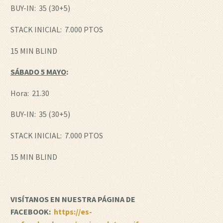
BUY-IN: 35 (30+5)
STACK INICIAL: 7.000 PTOS
15 MIN BLIND
SÁBADO 5 MAYO
:
Hora: 21.30
BUY-IN: 35 (30+5)
STACK INICIAL: 7.000 PTOS
15 MIN BLIND
VISÍTANOS EN NUESTRA PÁGINA DE
FACEBOOK:
https://es-