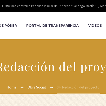
Oficinas centrales Pabellón Insular de Tenerife “Santiago Martín” C/ Mer
DE PÓKER
PORTAL DE TRANSPARENCIA
VÍDEOS
Redacción del pro
Home
Obra Social
04. Redacción del proyecto