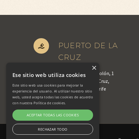
PUERTO DE LA


CRUZ
×
Avenida Cristóbal Colón, 1
Ese sitio web utiliza cookies
38400 Puerto de la Cruz,
Este sitio web usa cookies para mejorar la
Santa Cruz de Tenerife
experiencia del usuario. Al utilizar nuestro sitio
922 36 88 43
web, usted acepta todas las cookies de acuerdo
con nuestra Política de cookies.
info@castfe.es
ACEPTAR TODAS LAS COOKIES
RECHAZAR TODO