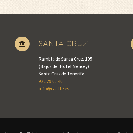
SANTA CRUZ


Rambla de Santa Cruz, 105
(Bajos del Hotel Mencey)
Santa Cruz de Tenerife,
922 29 07 40
info@castfe.es