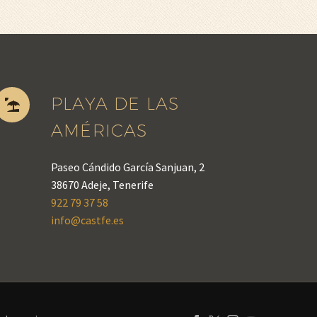
PLAYA DE LAS


AMÉRICAS
Paseo Cándido García Sanjuan, 2
38670 Adeje, Tenerife
922 79 37 58
info@castfe.es