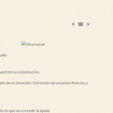



uido
uestren su consecución.
 de su situación. Distinción de usuarios directos y
o en que se concede la ayuda.