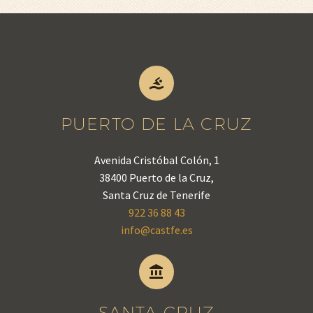


PUERTO DE LA CRUZ
Avenida Cristóbal Colón, 1
38400 Puerto de la Cruz,
Santa Cruz de Tenerife
922 36 88 43
info@castfe.es


SANTA CRUZ