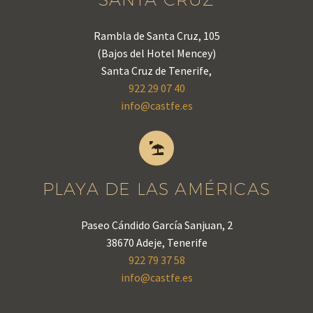
Rambla de Santa Cruz, 105
(Bajos del Hotel Mencey)
Santa Cruz de Tenerife,
922 29 07 40
info@castfe.es


PLAYA DE LAS AMÉRICAS
Paseo Cándido García Sanjuan, 2
38670 Adeje, Tenerife
922 79 37 58
info@castfe.es