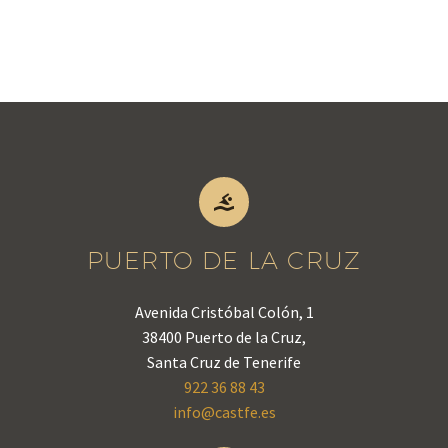


PUERTO DE LA CRUZ
Avenida Cristóbal Colón, 1
38400 Puerto de la Cruz,
Santa Cruz de Tenerife
922 36 88 43
info@castfe.es