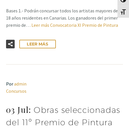
Alter
Bases 1.- Podrán concursar todos los artistas mayores de
Alter
18 años residentes en Canarias. Los ganadores del primer
premio de…
Leer más
Convocatoria XI Premio de Pintura
LEER MÁS
Por
admin
Concursos
03 Jul:
Obras seleccionadas
del 11º Premio de Pintura