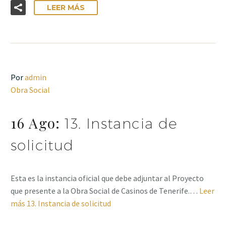
LEER MÁS
Por
admin
Obra Social
16 Ago:
13. Instancia de
solicitud
Esta es la instancia oficial que debe adjuntar al Proyecto
que presente a la Obra Social de Casinos de Tenerife.…
Leer
más
13. Instancia de solicitud