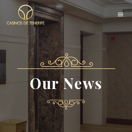
Our News