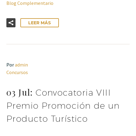
Blog Complementario
LEER MÁS
Por
admin
Concursos
03 Jul:
Convocatoria VIII
Premio Promoción de un
Producto Turístico