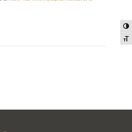
Alter
Alter