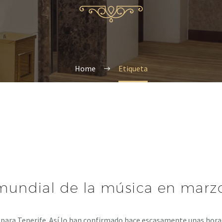
Home
Etiqueta
l mundial de la música en marz
para Tenerife. Así lo han confirmado hace escasamente unas hor