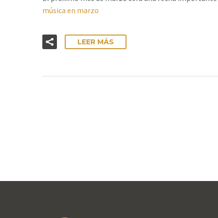
música en marzo
LEER MÁS