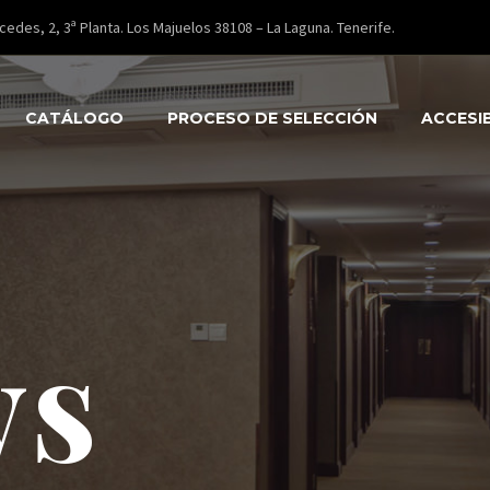
cedes, 2, 3ª Planta. Los Majuelos 38108 – La Laguna. Tenerife.
CATÁLOGO
PROCESO DE SELECCIÓN
ACCESI
ws