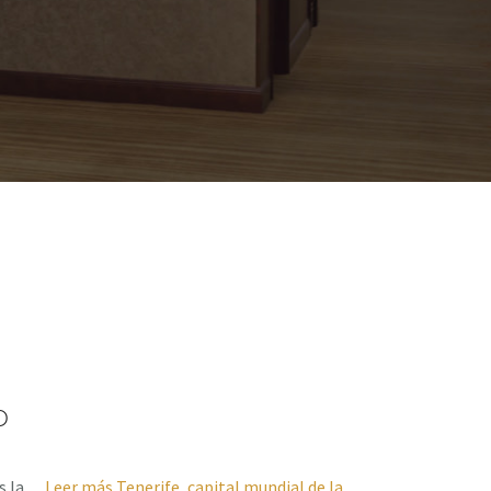
o
as la…
Leer más
Tenerife, capital mundial de la