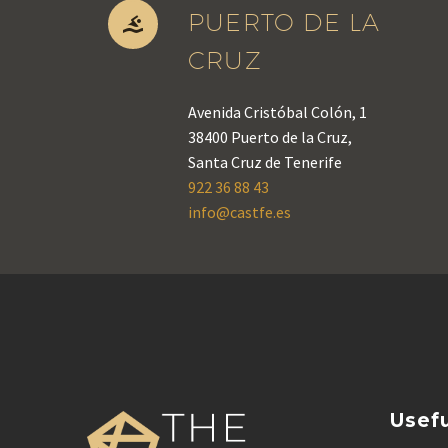
PUERTO DE LA


CRUZ
Avenida Cristóbal Colón, 1
38400 Puerto de la Cruz,
Santa Cruz de Tenerife
922 36 88 43
info@castfe.es
Usefu