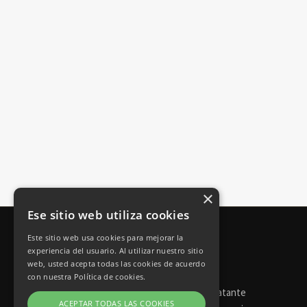
×
Ese sitio web utiliza cookies
Este sitio web usa cookies para mejorar la
experiencia del usuario. Al utilizar nuestro sitio
web, usted acepta todas las cookies de acuerdo
con nuestra Política de cookies.
Torneos de póker
Perfil del contratante
ACEPTAR TODAS LAS COOKIES