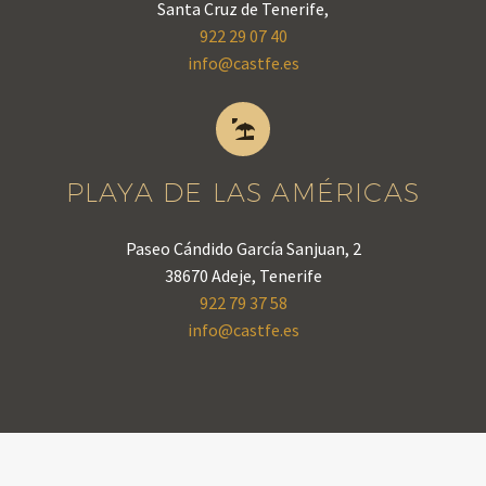
Santa Cruz de Tenerife,
922 29 07 40
info@castfe.es


PLAYA DE LAS AMÉRICAS
Paseo Cándido García Sanjuan, 2
38670 Adeje, Tenerife
922 79 37 58
info@castfe.es