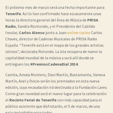
El próximo mes de marzo será una fecha importante para
Tenerife
. Así lo han confirmado hace escasamente unas
horas la directora general del Área de Música de
PRISA
Radio
, Sandra Rontondo, y el Presidente del Cabildo
Insular,
Carlos Alonso
junto a Juan
online casino
Carlos
Chaves, director de Cadenas Musicales de PRISA Radio
España. “Tenerife está en el mapa de los grandes artistas
latinos”, declaraba Rotondo. La isla recupera de nuevo la
capitalidad mundial de la música y será allí donde se
entreguen los
#PremiosCadenaDial 2014
.
Camila, Amaia Montero, Dani Martín, Bustamante, Vanesa
Martín, Axel y Dvicio serán los premiados en esta nueva
edición, cuya recaudación irá destinada a la Fundación Lares.
Como gran novedad será el nuevo lugar para la celebración:
el
Recinto Ferial de Tenerife
con más capacidad para el
público asistente que disfrutarán, el 5 de marzo, de una
gala inolvidable para todos.