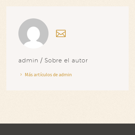
admin
/ Sobre el autor
Más artículos de admin