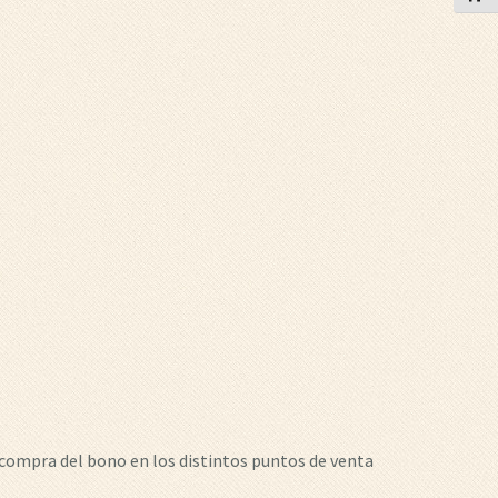
 compra del bono en los distintos puntos de venta