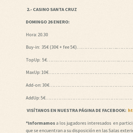
2
.- CASINO
SANTA CRUZ
DOMINGO 26 ENERO:
Hora: 20.30
Buy-in: 35€ (30€ + fee 5€)………………….…..………….
TopUp: 5€……………………………………….………..…
MaxUp: 10€…………………………………………….……
Add-on: 30€…………………………………………………..…
AddUp: 5€………………………………………………………
VISÍTANOS EN NUESTRA PÁGINA DE FACEBOOK:
ht
*Informamos
a los jugadores interesados en partic
que se encuentran a su disposición en las Salas exteri