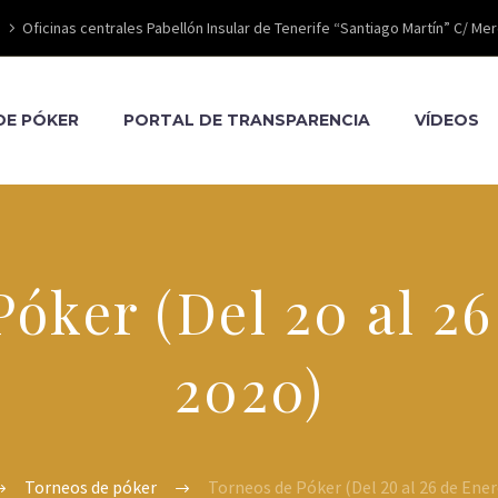
Oficinas centrales Pabellón Insular de Tenerife “Santiago Martín” C/ Mer
DE PÓKER
PORTAL DE TRANSPARENCIA
VÍDEOS
óker (Del 20 al 2
2020)
Torneos de póker
Torneos de Póker (Del 20 al 26 de Ener