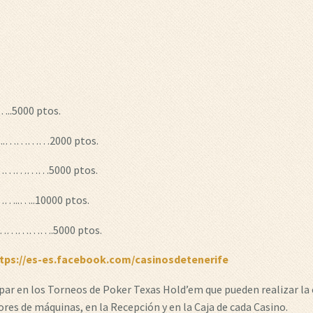
.5000 ptos.
………2000 ptos.
………5000 ptos.
..10000 ptos.
…….5000 ptos.
tps://es-es.facebook.com/casinosdetenerife
ipar en los Torneos de Poker Texas Hold’em que pueden realizar la
ores de máquinas, en la Recepción y en la Caja de cada Casino.