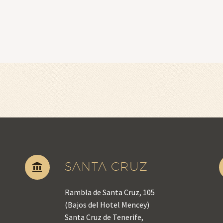
SANTA CRUZ


Rambla de Santa Cruz, 105
(Bajos del Hotel Mencey)
Santa Cruz de Tenerife,