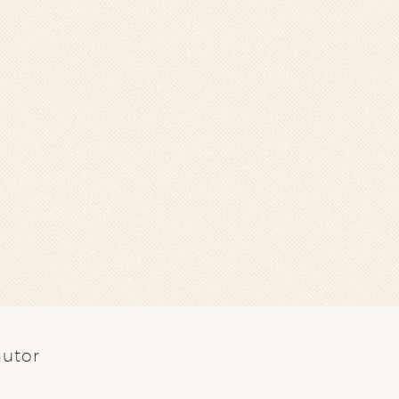
autor