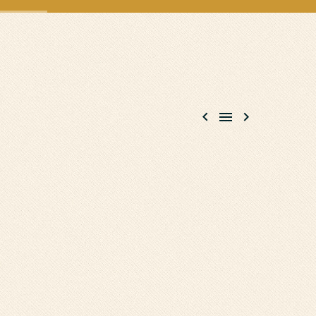


