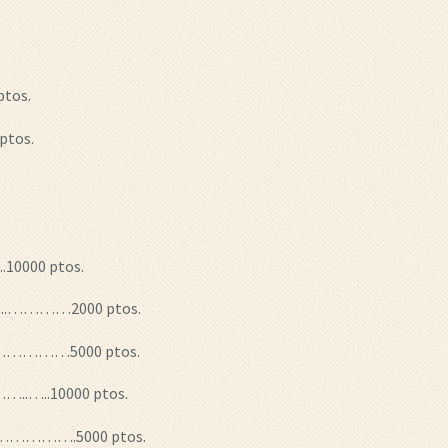
os.
tos.
10000 ptos.
………2000 ptos.
………5000 ptos.
..10000 ptos.
…….5000 ptos.