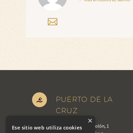
PUERTO DE LA


CRUZ
×
Avenida Cristóbal Colón, 1
Ese sitio web utiliza cookies