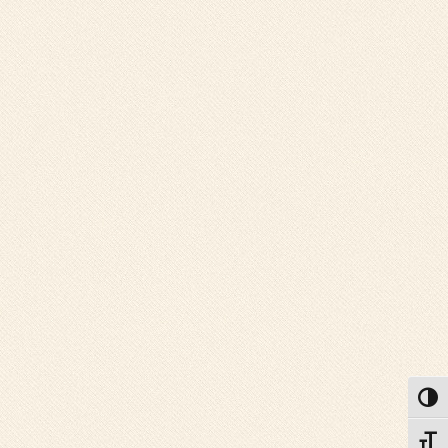
Alter
Alter