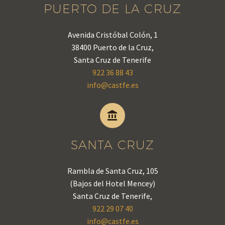
PUERTO DE LA CRUZ
Avenida Cristóbal Colón, 1
38400 Puerto de la Cruz,
Santa Cruz de Tenerife
922 36 88 43
info@castfe.es


SANTA CRUZ
Rambla de Santa Cruz, 105
(Bajos del Hotel Mencey)
Santa Cruz de Tenerife,
922 29 07 40
info@castfe.es