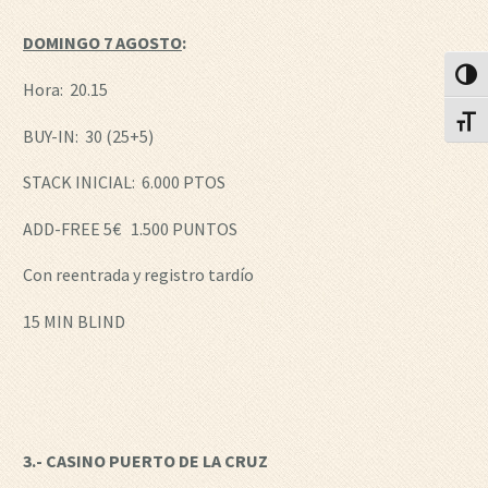
DOMINGO 7 AGOSTO
:
Alter
Hora: 20.15
Alter
BUY-IN: 30 (25+5)
STACK INICIAL: 6.000 PTOS
ADD-FREE 5€ 1.500 PUNTOS
Con reentrada y registro tardío
15 MIN BLIND
3.-
CASINO PUERTO DE LA CRUZ