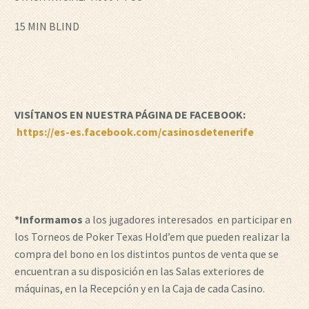
15 MIN BLIND
VISÍTANOS EN NUESTRA PÁGINA DE FACEBOOK
:
https://es-es.facebook.com/casinosdetenerife
*Informamos
a los jugadores interesados en participar en
los Torneos de Poker Texas Hold’em que pueden realizar la
compra del bono en los distintos puntos de venta que se
encuentran a su disposición en las Salas exteriores de
máquinas, en la Recepción y en la Caja de cada Casino.