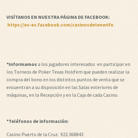
VISÍTANOS EN NUESTRA PÁGINA DE FACEBOOK
:
https://es-es.facebook.com/casinosdetenerife
*Informamos
a los jugadores interesados en participar en
los Torneos de Poker Texas Hold’em que pueden realizar la
compra del bono en los distintos puntos de venta que se
encuentran a su disposición en las Salas exteriores de
máquinas, en la Recepción y en la Caja de cada Casino.
*Teléfonos de información:
Casino Puerto de la Cruz: 922.368843