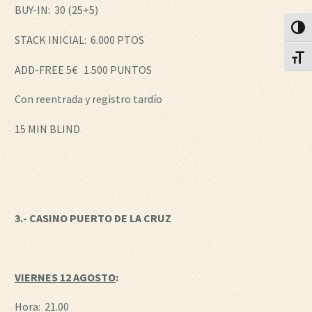
BUY-IN: 30 (25+5)
Alter
STACK INICIAL: 6.000 PTOS
Alter
ADD-FREE 5€ 1.500 PUNTOS
Con reentrada y registro tardío
15 MIN BLIND
3.-
CASINO PUERTO DE LA CRUZ
VIERNES
12 AGOSTO
:
Hora: 21.00