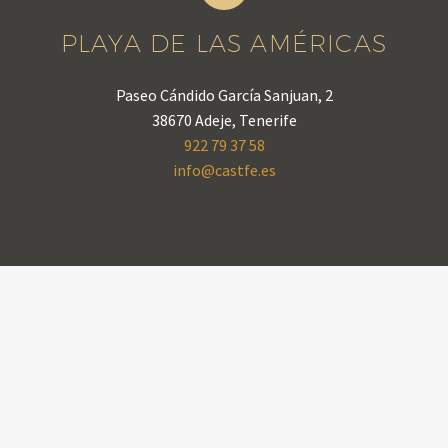
PLAYA DE LAS AMÉRICAS
Paseo Cándido García Sanjuan, 2
38670 Adeje, Tenerife
922 79 37 58
info@castfe.es