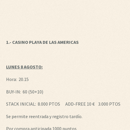
1.- CASINO PLAYA DE LAS AMERICAS
LUNES
8 AGOSTO:
Hora: 20.15
BUY-IN: 60 (50+10)
STACK INICIAL: 8.000 PTOS ADD-FREE 10 € 3.000 PTOS
Se permite reentrada y registro tardío.
Por compra anticipada 1000 puntos