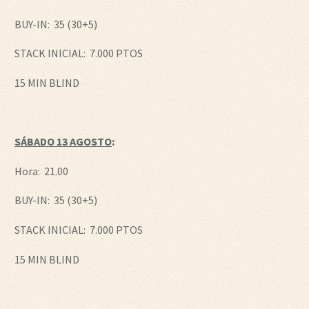
BUY-IN: 35 (30+5)
STACK INICIAL: 7.000 PTOS
15 MIN BLIND
SÁBADO
13 AGOSTO
:
Hora: 21.00
BUY-IN: 35 (30+5)
STACK INICIAL: 7.000 PTOS
15 MIN BLIND