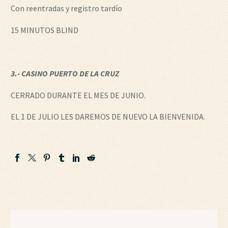
Con reentradas y registro tardío
15 MINUTOS BLIND
3.-
CASINO PUERTO DE LA CRUZ
CERRADO DURANTE EL MES DE JUNIO.
EL 1 DE JULIO LES DAREMOS DE NUEVO LA BIENVENIDA.