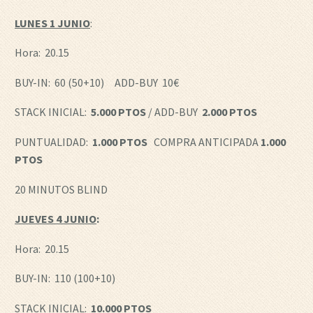
LUNES 1 JUNIO
:
Hora: 20.15
BUY-IN: 60 (50+10) ADD-BUY 10€
STACK INICIAL:
5.000 PTOS
/ ADD-BUY
2.000 PTOS
PUNTUALIDAD:
1.000 PTOS
COMPRA ANTICIPADA
1.000
PTOS
20 MINUTOS BLIND
JUEVES 4 JUNIO
:
Hora: 20.15
BUY-IN: 110 (100+10)
STACK INICIAL:
10.000 PTOS