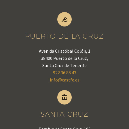


PUERTO DE LA CRUZ
Avenida Cristóbal Colón, 1
38400 Puerto de la Cruz,
Santa Cruz de Tenerife
922 36 88 43
info@castfe.es


SANTA CRUZ
Rambla de Santa Cruz, 105