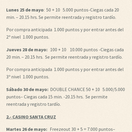
Lunes 25 de mayo
: 50 + 10 5.000 puntos-Ciegas cada 20
min. – 20.15 hrs. Se permite reentrada y registro tardío.
Por compra anticipada 1.000 puntos y por entrar antes del
2º nivel 1.000 puntos.
Jueves 28 de mayo
:
100 + 10 10.000 puntos -Ciegas cada
20 min. – 20.15 hrs. Se permite reentrada y registro tardío.
Por compra anticipada 1.000 puntos y por entrar antes del
3º nivel 1.000 puntos.
Sábado 30 de mayo
:
DOUBLE CHANCE 50 + 10 5.000/5.000
puntos– Ciegas cada 15 min. -20.15 hrs. Se permite
reentrada y registro tardío.
2.- CASINO SANTA CRUZ
Martes 26 de mayo
:
Freezeout 30 + 5 = 7.000 puntos–