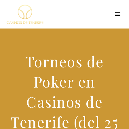
Torneos de
Poker en
Casinos de
Tenerife (del 25