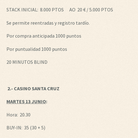
STACK INICIAL: 8.000 PTOS AO 20 € / 5.000 PTOS
Se permite reentradas y registro tardío.
Por compra anticipada 1000 puntos
Por puntualidad 1000 puntos
20 MINUTOS BLIND
2.- CASINO SANTA CRUZ
MARTES 13 JUNIO
:
Hora: 20.30
BUY-IN: 35 (30 + 5)