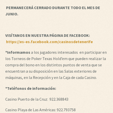
PERMANECERÁ CERRADO DURANTE TODO EL MES DE
JUNIO.
VISÍTANOS EN NUESTRA PÁGINA DE FACEBOOK:
https://es-es.facebook.com/
casinosdetenerife
*Informamos
a los jugadores interesados en participar en
los Torneos de Poker Texas Hold’em que pueden realizar la
compra del bono en los distintos puntos de venta que se
encuentran a su disposición en las Salas exteriores de
máquinas, en la Recepción y en la Caja de cada Casino.
*Teléfonos de información:
Casino Puerto de la Cruz: 922.368843
Casino Playa de Las Américas: 922.793758