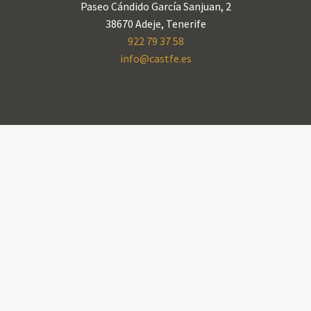
Paseo Cándido García Sanjuan, 2
38670 Adeje, Tenerife
922 79 37 58
info@castfe.es