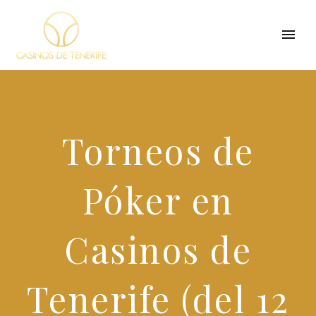
Torneos de
Póker en
Casinos de
Tenerife (del 12