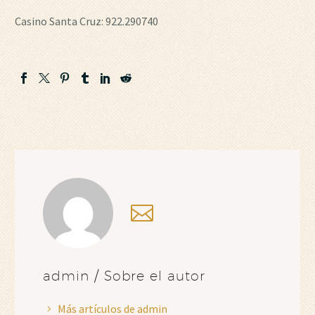
Casino Santa Cruz: 922.290740
admin
/ Sobre el autor
Más artículos de admin