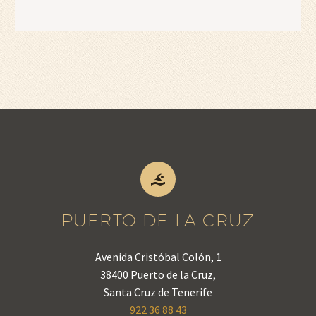


PUERTO DE LA CRUZ
Avenida Cristóbal Colón, 1
38400 Puerto de la Cruz,
Santa Cruz de Tenerife
922 36 88 43