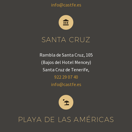
info@castfe.es


SANTA CRUZ
Rambla de Santa Cruz, 105
(Bajos del Hotel Mencey)
Santa Cruz de Tenerife,
922 29 07 40
info@castfe.es


PLAYA DE LAS AMÉRICAS