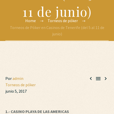
11 de junio)
Home
Torneos de póker
Torneos de Póker en Casinos de Tenerife (del 5 al 11 de
junio)



Por
admin
Torneos de póker
junio 5, 2017
1.- CASINO PLAYA DE LAS AMERICAS