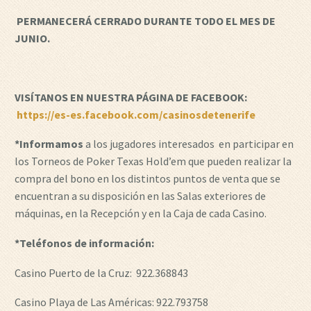
PERMANECERÁ CERRADO DURANTE TODO EL MES DE
JUNIO.
VISÍTANOS EN NUESTRA PÁGINA DE FACEBOOK:
https://es-es.facebook.com/
casinosdetenerife
*Informamos
a los jugadores interesados en participar en
los Torneos de Poker Texas Hold’em que pueden realizar la
compra del bono en los distintos puntos de venta que se
encuentran a su disposición en las Salas exteriores de
máquinas, en la Recepción y en la Caja de cada Casino.
*Teléfonos de información:
Casino Puerto de la Cruz: 922.368843
Casino Playa de Las Américas: 922.793758