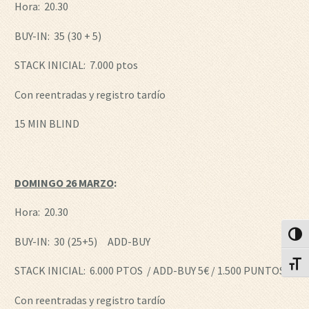
Hora: 20.30
BUY-IN: 35 (30 + 5)
STACK INICIAL: 7.000 ptos
Con reentradas y registro tardío
15 MIN BLIND
DOMINGO 26 MARZO
:
Hora: 20.30
Alter
BUY-IN: 30 (25+5) ADD-BUY
Alter
STACK INICIAL: 6.000 PTOS / ADD-BUY 5€ / 1.500 PUNTOS
Con reentradas y registro tardío