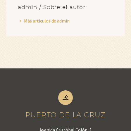
admin
/ Sobre el autor
Más artículos de admin


PUERTO DE LA CRUZ
Avenida Cristóbal Colón, 1