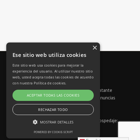
×
Ese sitio web utiliza cookies
Este sitio web usa cookies para mejorar la
experiencia del usuario. Al utilizar nuestro sitio
web, usted acepta todas las cookies de acuerdo
con nuestra Política de cookies.
Torneos de póker
Perfil del contratante
ACEPTAR TODAS LAS COOKIES
Portal de transparencia
Canal de denuncias
RECHAZAR TODO
© 2026 Casinos de Tenerife | Diseño y hospedaje:
MOSTRAR DETALLES
Internetísimo.com
POWERED BY COOKIE-SCRIPT