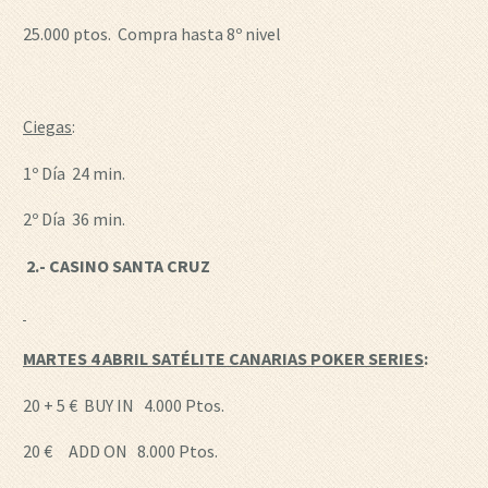
25.000 ptos. Compra hasta 8º nivel
Ciegas
:
1º Día 24 min.
2º Día 36 min.
2.- CASINO SANTA CRUZ
MARTES 4 ABRIL
SATÉLITE
CANARIAS POKER SERIES
:
20 + 5 € BUY IN 4.000 Ptos.
20 € ADD ON 8.000 Ptos.