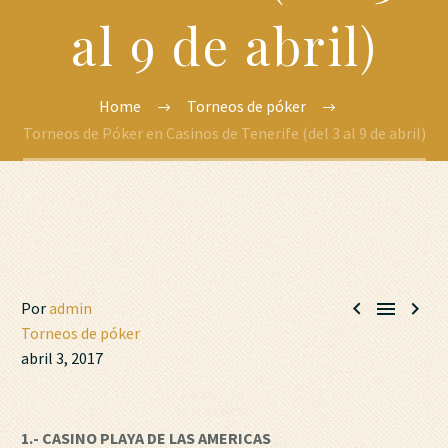
al 9 de abril)
Home
Torneos de póker
Torneos de Póker en Casinos de Tenerife (del 3 al 9 de abril)



Por
admin
Torneos de póker
abril 3, 2017
1.- CASINO PLAYA DE LAS AMERICAS